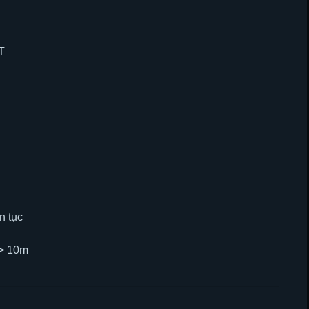
T
n tục
 > 10m