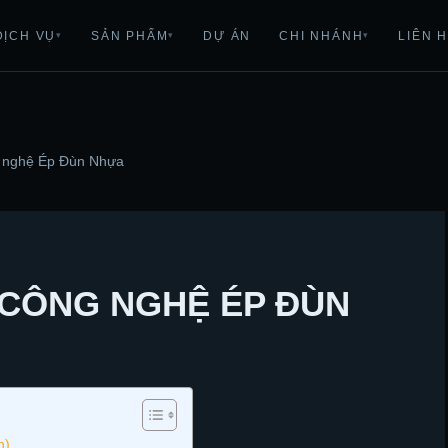
DỊCH VỤ
SẢN PHẨM
DỰ ÁN
CHI NHÁNH
LIÊN 
▾
▾
▾
 nghệ Ép Đùn Nhựa
Ề CÔNG NGHỆ ÉP ĐÙN
n)