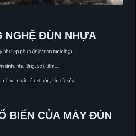
G NGHỆ ĐÙN NHỰA
ỳ như ép phun (injection molding)
n tính
, như ống, sợi, tấm…
 độ vít, chất liệu khuôn, tốc độ kéo
Ổ BIẾN CỦA MÁY ĐÙN