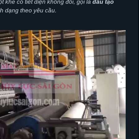
t khe có tiết diện không đổi, gọi là
đầu tạo
nh dạng theo yêu cầu.