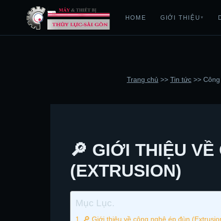
HOME
GIỚI THIỆU
▾
Trang chủ
>>
Tin tức
>>
Công
🔎 GIỚI THIỆU V
(EXTRUSION)
Mục Lục.
🔎 Giới thiệu về công nghệ ép đùn (Extrusio