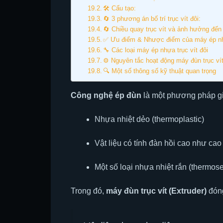
🛠️ Cấu tạo:
🔄 3 phương án bố trí trục vít đôi:
🔄 Chiều quay trục vít và ảnh hưởng đến
✅ Ưu điểm & Nhược điểm của máy ép nhự
🔧 Các loại máy ép nhựa trục vít đôi
⚙️ Nguyên tắc hoạt động máy đùn trục ví
🔍 Một số thông số kỹ thuật quan trọng
Công nghệ ép đùn
là một phương pháp gi
Nhựa nhiệt dẻo (thermoplastic)
Vật liệu có tính đàn hồi cao như cao
Một số loại nhựa nhiệt rắn (thermose
Trong đó,
máy đùn trục vít (Extruder)
đóng