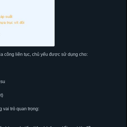
 áp suất
a trục vít đôi
t
a công liên tục, chủ yếu được sử dụng cho:
 su
t)
 vai trò quan trọng: