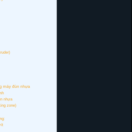
ruder)
rong máy đùn nhựa
anh
đùn nhựa
ting zone)
ng:
vít