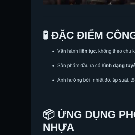
🧪
ĐẶC ĐIỂM CÔN
Vận hành
liên tục
, không theo chu k
Sản phẩm đầu ra có
hình dạng tuyế
Ảnh hưởng bởi: nhiệt độ, áp suất, tốc
📦 ỨNG DỤNG PH
NHỰA