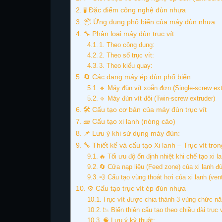
🧪 Đặc điểm công nghệ đùn nhựa
📦 Ứng dụng phổ biến của máy đùn nhựa
🔧 Phân loại máy đùn trục vít
1. Theo công dụng:
2. Theo số trục vít:
3. Theo kiểu quay:
🔄 Các dạng máy ép đùn phổ biến
🔹 Máy đùn vít xoắn đơn (Single-screw ext
🔹 Máy đùn vít đôi (Twin-screw extruder)
🛠️ Cấu tạo cơ bản của máy đùn trục vít
🧱 Cấu tạo xi lanh (nòng cảo)
📌 Lưu ý khi sử dụng máy đùn:
🔧 Thiết kế và cấu tạo Xi lanh – Trục vít t
🔥 Tối ưu độ ổn định nhiệt khi chế tạo xi l
🔄 Cửa nạp liệu (Feed zone) của xi lanh 
💨 Cấu tạo vùng thoát hơi của xi lanh (ven
⚙️ Cấu tạo trục vít ép đùn nhựa
Trục vít được chia thành 3 vùng chức nă
📉 Biến thiên cấu tạo theo chiều dài trục 
🧠 Lưu ý kỹ thuật: