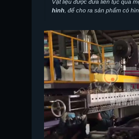
Vật liệu được đưa liên tục qua mộ
hình
, để cho ra sản phẩm có hì