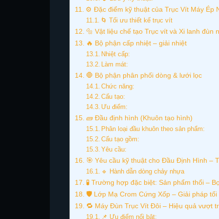
⚙️ Đặc điểm kỹ thuật của Trục Vít Máy Ép
🌀 Tối ưu thiết kế trục vít
🔩 Vật liệu chế tạo Trục vít và Xi lanh đùn
🔥 Bộ phận cấp nhiệt – giải nhiệt
Nhiệt cấp:
Làm mát:
🛑 Bộ phận phân phối dòng & lưới lọc
Chức năng:
Cấu tạo:
Ưu điểm:
🧱 Đầu định hình (Khuôn tạo hình)
Phân loại đầu khuôn theo sản phẩm:
Cấu tạo gồm:
Yêu cầu:
🎯 Yêu cầu kỹ thuật cho Đầu Định Hình – 
🔹 Hành dẫn dòng chảy nhựa
🧪 Trường hợp đặc biệt: Sản phẩm thổi – B
🛡️ Lớp Mạ Crom Cứng Xốp – Giải pháp tối
🔁 Máy Đùn Trục Vít Đôi – Hiệu quả vượt tr
📌 Ưu điểm nổi bật: