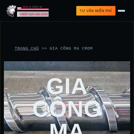
TƯ VẤN MIỄN PHÍ
TRANG CHỦ
>>
GIA CÔNG MẠ CROM
GIA
CÔNG
MẠ