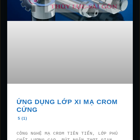
ỨNG DỤNG LỚP XI MẠ CROM
CỨNG
5 (1)
CÔNG NGHỆ MẠ CROM TIÊN TIẾN, LỚP PHỦ