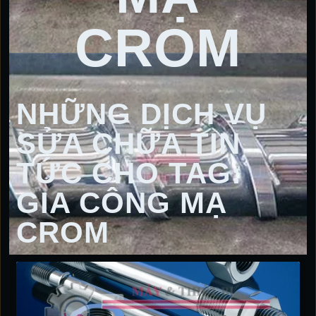
CROM
NHỮNG DỊCH VỤ
SỬA CHỮA TIN
TỨC CHO TAG:
GIA CÔNG MẠ
CROM