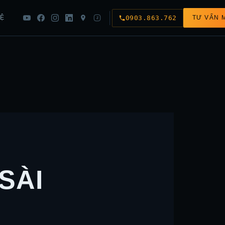
0903.863.762
HỆ
TƯ VẤN 
Z
SÀI