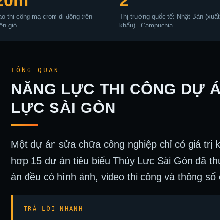
20m
2
ao thi công mạ crom di động trên
Thị trường quốc tế: Nhật Bản (xuất
iện gió
khẩu) · Campuchia
TỔNG QUAN
NĂNG LỰC THI CÔNG DỰ 
LỰC SÀI GÒN
Một dự án sửa chữa công nghiệp chỉ có giá trị 
hợp 15 dự án tiêu biểu Thủy Lực Sài Gòn đã t
án đều có hình ảnh, video thi công và thông số 