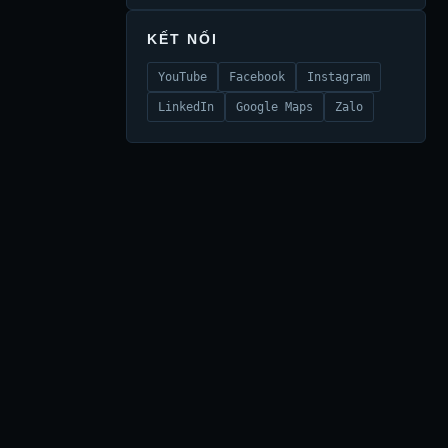
KẾT NỐI
YouTube
Facebook
Instagram
LinkedIn
Google Maps
Zalo