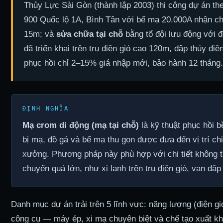
Thủy Lực Sài Gòn (thành lập 2003) thi công dự án th
900 Quốc lộ 1A, Bình Tân với bể mạ 20.000A nhận ch
15m; và
sửa chữa tại chỗ
bằng tổ đội lưu động với 
đã triển khai trên trụ điện gió cao 120m, đập thủy đi
phục hồi chỉ 2–15% giá nhập mới, bảo hành 12 tháng.
Mạ crom di động (mạ tại chỗ)
là kỹ thuật phục hồi bề
bị mạ, đồ gá và bể mạ thu gọn được đưa đến vị trí chi 
xưởng. Phương pháp này phù hợp với chi tiết không t
chuyển quá lớn, như xi lanh trên trụ điện gió, van đập
Danh mục dự án trải trên 5 lĩnh vực: năng lượng (điện gi
công cụ — máy ép, xi mạ chuyên biệt và chế tạo xuất khẩ