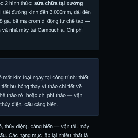
eo 2 hình thức:
sửa chữa tại xưởng
i tiết đường kính đến 3.000mm, dài đến
đồ gá, bể mạ crom di động tự chế tạo —
ện và nhà máy tại Campuchia. Chi phí
 mặt kim loại ngay tại công trình: thiết
tiết hư hỏng thay vì tháo chi tiết về
hể tháo rời hoặc chi phí tháo — vận
 thủy điện, cẩu cảng biển.
ó, thủy điện), cảng biển — vận tải, máy
u. Các hạng mục lặp lại nhiều nhất là