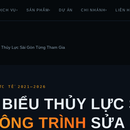
DỊCH VỤ
SẢN PHẨM
DỰ ÁN
CHI NHÁNH
LIÊN 
▾
▾
▾
u Thủy Lực Sài Gòn Từng Tham Gia
ỰC TẾ 2021–2026
 BIỂU THỦY LỰC 
CÔNG TRÌNH
SỬA