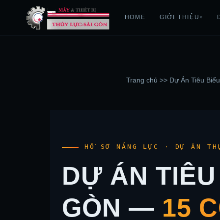
HOME
GIỚI THIỆU
▾
Trang chủ
>>
Dự Án Tiêu Biể
HỒ SƠ NĂNG LỰC · DỰ ÁN TH
DỰ ÁN TIÊU
GÒN —
15 