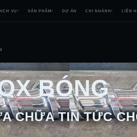
DỊCH VỤ
SẢN PHẨM
DỰ ÁN
CHI NHÁNH
LIÊN 
▾
▾
▾
G
NOX BÓNG
A CHỮA TIN TỨC CH