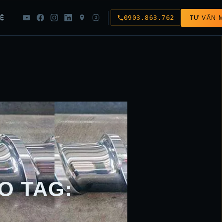
0903.863.762
HỆ
TƯ VẤN 
Z
O TAG: