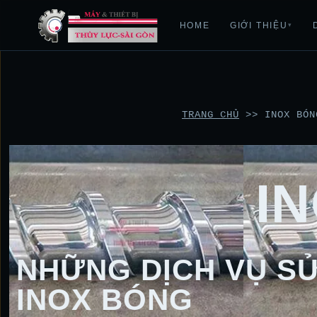
HOME
GIỚI THIỆU
▾
TRANG CHỦ
>>
INOX BÓN
I
NHỮNG DỊCH VỤ SỬ
INOX BÓNG