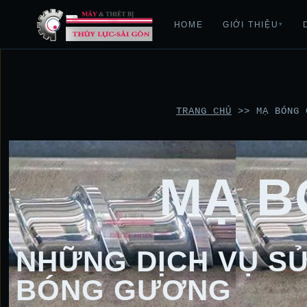
HOME
GIỚI THIỆU
▾
TRANG CHỦ
>>
MẠ BÓNG 
MẠ B
NHỮNG DỊCH VỤ SỬ
BÓNG GƯƠNG