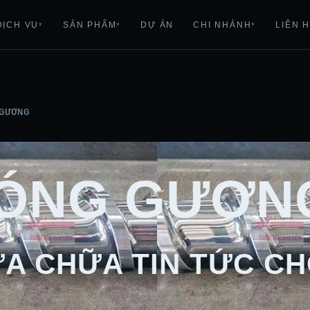
DỊCH VỤ
SẢN PHẨM
DỰ ÁN
CHI NHÁNH
LIÊN 
▾
▾
▾
GƯƠNG
ÓNG GƯƠN
A CHỮA TIN TỨC CH