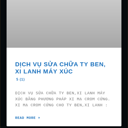
DỊCH VỤ SỬA CHỮA TY BEN,
XI LANH MÁY XÚC
5 (1)
DỊCH VỤ SỬA CHỮA TY BEN,XI LANH MÁY
XÚC BẰNG PHƯƠNG PHÁP XI MẠ CROM CỨNG.
XI MẠ CROM CỨNG CHO TY BEN,XI LANH :
READ MORE »