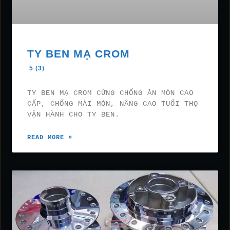
TY BEN MẠ CROM
5 (3)
TY BEN MẠ CROM CỨNG CHỐNG ĂN MÒN CAO
CẤP, CHỐNG MÀI MÒN, NÂNG CAO TUỔI THỌ
VẬN HÀNH CHO TY BEN.
READ MORE »