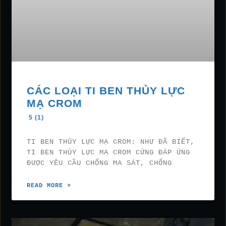
CÁC LOẠI TI BEN THỦY LỰC
MẠ CROM
5 (1)
TI BEN THỦY LỰC MẠ CROM: NHƯ ĐÃ BIẾT,
TI BEN THỦY LỰC MẠ CROM CỨNG ĐÁP ỨNG
ĐƯỢC YÊU CẦU CHỐNG MA SÁT, CHỐNG
READ MORE »