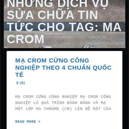
NHỮNG DỊCH VỤ
SỬA CHỮA TIN
TỨC CHO TAG: MA
CROM
MẠ CROM CỨNG CÔNG
NGHIỆP THEO 4 CHUẨN QUỐC
TẾ
0 (0)
MẠ CROM CỨNG CÔNG NGHIỆP MẠ CROM CÔNG
NGHIỆP LÀ QUÁ TRÌNH ĐÁNH BÓNG VÀ MẠ
MỘT LỚP MẠ CHROME (CR) LÊN BỀ MẶT CỦA
READ MORE »