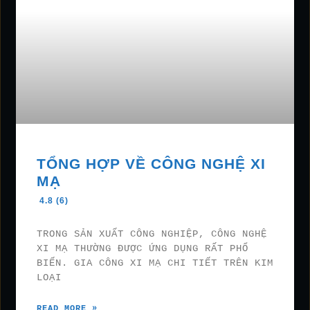
TỔNG HỢP VỀ CÔNG NGHỆ XI
MẠ
4.8 (6)
TRONG SẢN XUẤT CÔNG NGHIỆP, CÔNG NGHỆ
XI MẠ THƯỜNG ĐƯỢC ỨNG DỤNG RẤT PHỔ
BIẾN. GIA CÔNG XI MẠ CHI TIẾT TRÊN KIM
LOẠI
READ MORE »