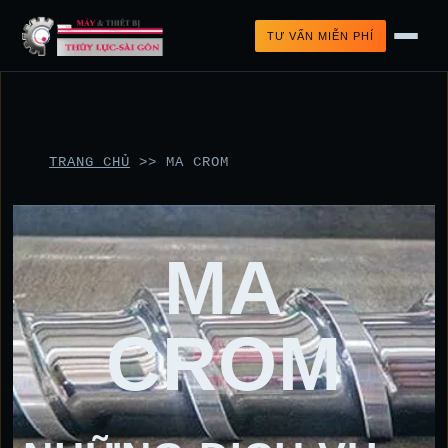
TƯ VẤN MIỄN PHÍ
TRANG CHỦ
>>
MA CROM
MA
CROM