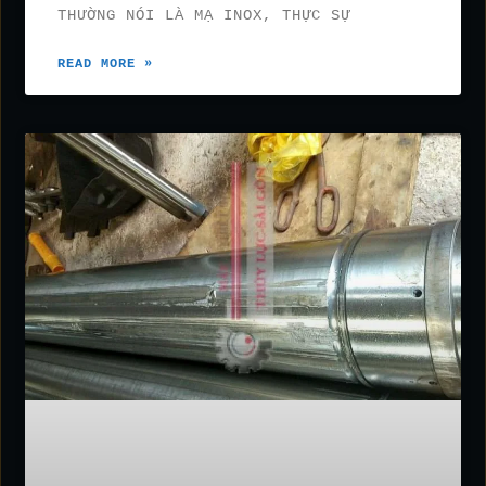
THƯỜNG NÓI LÀ MẠ INOX, THỰC SỰ
READ MORE »