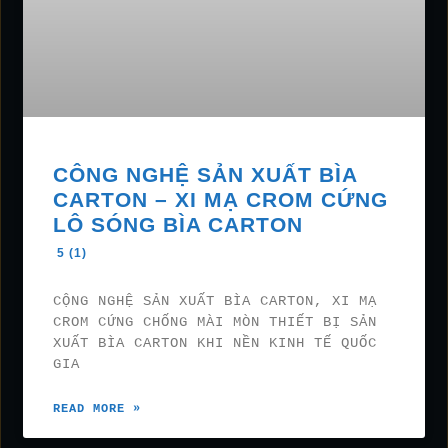
CÔNG NGHỆ SẢN XUẤT BÌA
CARTON – XI MẠ CROM CỨNG
LÔ SÓNG BÌA CARTON
5 (1)
CỘNG NGHỆ SẢN XUẤT BÌA CARTON, XI MẠ
CROM CỨNG CHỐNG MÀI MÒN THIẾT BỊ SẢN
XUẤT BÌA CARTON KHI NỀN KINH TẾ QUỐC
GIA
READ MORE »