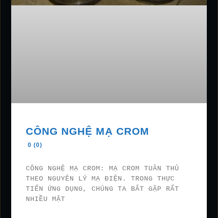
CÔNG NGHỆ MẠ CROM
0 (0)
CÔNG NGHỆ MẠ CROM: MẠ CROM TUÂN THỦ
THEO NGUYÊN LÝ MẠ ĐIỆN. TRONG THỰC
TIỂN ỨNG DỤNG, CHÚNG TA BẮT GẶP RẤT
NHIỀU MẶT