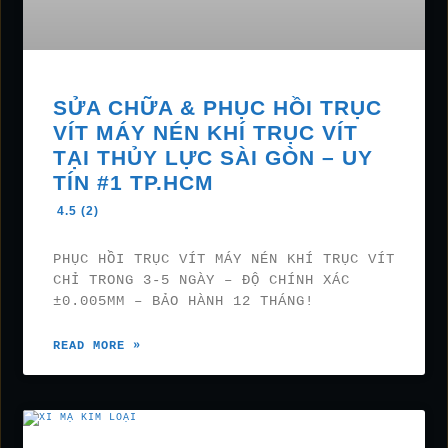
SỬA CHỮA & PHỤC HỒI TRỤC
VÍT MÁY NÉN KHÍ TRỤC VÍT
TẠI THỦY LỰC SÀI GÒN – UY
TÍN #1 TP.HCM
4.5 (2)
PHỤC HỒI TRỤC VÍT MÁY NÉN KHÍ TRỤC VÍT
CHỈ TRONG 3-5 NGÀY – ĐỘ CHÍNH XÁC
±0.005MM – BẢO HÀNH 12 THÁNG!
READ MORE »