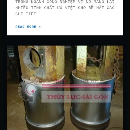
TRONG NGÀNH CÔNG NGHIỆP VÌ NÓ MANG LẠI
NHIỀU TÍNH CHẤT ƯU VIỆT CHO BỀ MẶT CÁC
CHI TIẾT
READ MORE »