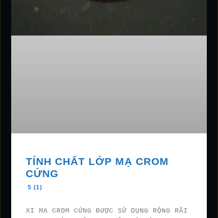
TÍNH CHẤT LỚP MẠ CROM
CỨNG
5 (1)
XI MẠ CROM CỨNG ĐƯỢC SỬ DỤNG RỘNG RÃI