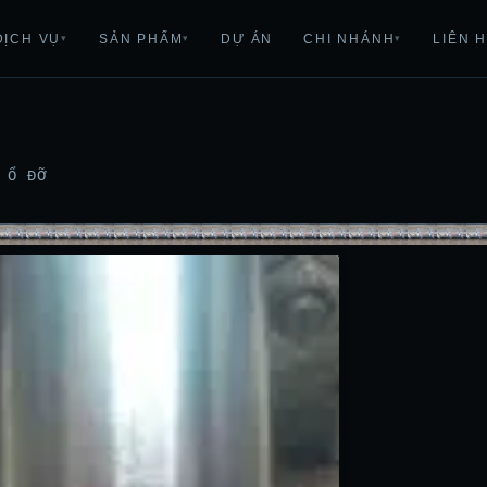
DỊCH VỤ
SẢN PHẨM
DỰ ÁN
CHI NHÁNH
LIÊN 
▾
▾
▾
 Ổ ĐỠ