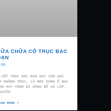
SỮA CHỮA CỔ TRỤC BẠC
ĐẠN
 (1)
ỐT TRỤC BẠC ĐẠN HAY CÒN GỌI
À NGÕNG TRỤC, LÀ NƠI DÙNG Ổ BẠC
ẠN HAY VÒNG BI DÙNG ĐỂ GÁ LẮP.
GUYÊN
EAD MORE »