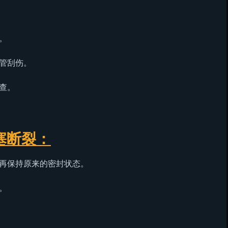
。
管刮伤。
查。
塞断裂：
再保持原来的密封状态。
。