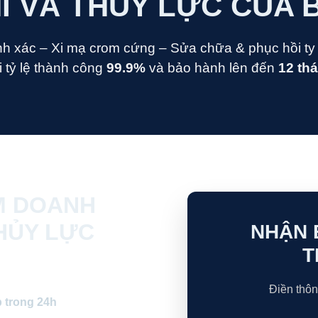
Í VÀ THỦY LỰC CỦA B
nh xác – Xi mạ crom cứng – Sửa chữa & phục hồi ty b
i tỷ lệ thành công
99.9%
và bảo hành lên đến
12 th
M DOANH
HỦY LỰC
NHẬN B
T
Điền thôn
p trong 24h