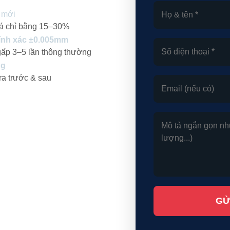
 mới
giá chỉ bằng 15–30%
ính xác ±0.005mm
gấp 3–5 lần thông thường
ng
ra trước & sau
GỬ