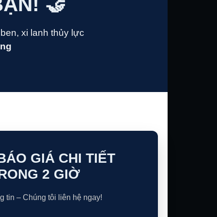
ẠN! 🤝
en, xi lanh thủy lực
áng
ÁO GIÁ CHI TIẾT
RONG 2 GIỜ
g tin – Chúng tôi liên hệ ngay!