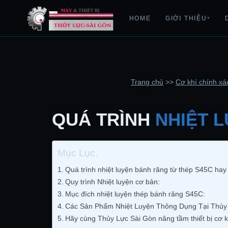
HOME
GIỚI THIỆU
▾
Trang chủ
>>
Cơ khí chính xá
QUÁ TRÌNH
NHIỆT 
Mục Lục.
Quá trình nhiệt luyện bánh răng từ thép S45C hay
Quy trình Nhiệt luyện cơ bản:
Mục đích nhiệt luyện thép bánh răng S45C:
Các Sản Phẩm Nhiệt Luyện Thông Dụng Tại Thủy 
Hãy cùng Thủy Lực Sài Gòn nâng tầm thiết bị cơ kh