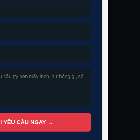
I YÊU CẦU NGAY →