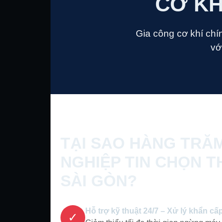
CƠ KH
Gia công cơ khí chí
vớ
TẠI SAO HÀNG TRĂ
NGHIỆP TIN CHỌN T
SÀI GÒN?
Hỗ trợ kỹ thuật 24/7 – Xử lý khẩn cấ
✓