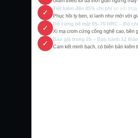
Giảm thiểu tối đa thời gian ngừng máy
Tiết kiệm đến 85% chi phí
so với thay
✓
Phục hồi ty ben, xi lanh như mới với 
Độ cứng bề mặt 65–70 HRC – Độ ch
✓
Xi mạ crom cứng công nghệ cao, bền 
Báo giá trong 2h – Bảo hành 12 thá
✓
Cam kết minh bạch, có biên bản kiểm t