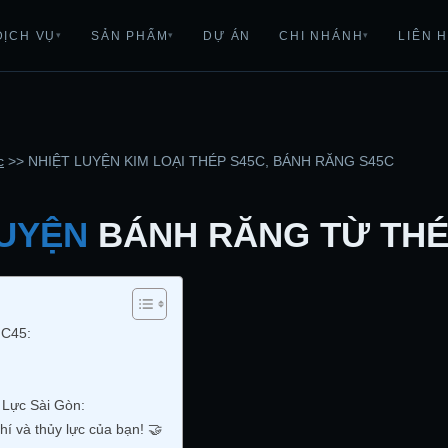
DỊCH VỤ
SẢN PHẨM
DỰ ÁN
CHI NHÁNH
LIÊN 
▾
▾
▾
c
>>
NHIỆT LUYỆN KIM LOẠI THÉP S45C, BÁNH RĂNG S45C
LUYỆN
BÁNH RĂNG TỪ THÉP
 C45:
Lực Sài Gòn:
í và thủy lực của bạn! 🤝