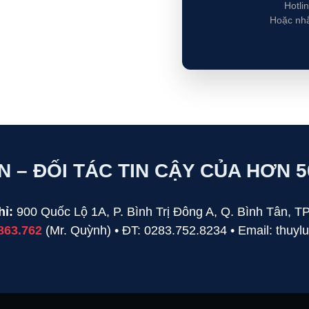
Hotli
Hoặc nh
N – ĐỐI TÁC TIN CẬY CỦA HƠN 
hỉ:
900 Quốc Lộ 1A, P. Bình Trị Đông A, Q. Bình Tân, 
863.762
(Mr. Quỳnh) • ĐT: 0283.752.8234 • Email: thuy