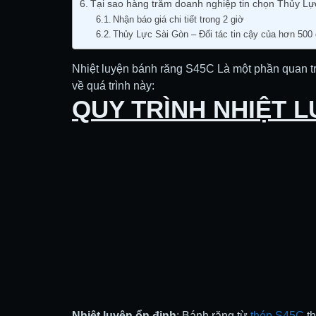
Tại sao hàng trăm doanh nghiệp tin chọn Thủy Lự
Nhận báo giá chi tiết trong 2 giờ
Thủy Lực Sài Gòn – Đối tác tin cậy của hơn 500
Nhiệt luyện bánh răng S45C Là một phần quan trọ
về quá trình này:
QUY TRÌNH NHIỆT 
Nhiệt luyện ổn định
: Bánh răng từ
thép S45C
th