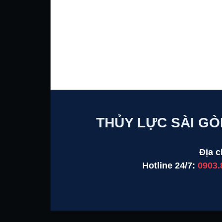
THỦY LỰC SÀI GÒ
Địa c
Hotline 24/7:
0903.