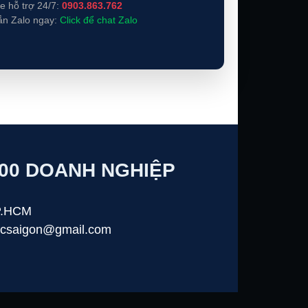
ne hỗ trợ 24/7:
0903.863.762
ắn Zalo ngay:
Click để chat Zalo
500 DOANH NGHIỆP
TP.HCM
lucsaigon@gmail.com