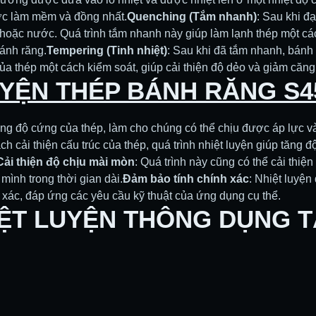
ợc làm mềm và đồng nhất.
Quenching (Tắm nhanh)
: Sau khi đ
hoặc nước. Quá trình tắm nhanh này giúp làm lạnh thép một c
bánh răng.
Tempering (Tinh nhiệt)
: Sau khi đã tắm nhanh, bánh 
ủa thép một cách kiểm soát, giúp cải thiện độ dẻo và giảm căng
UYỆN THÉP BÁNH RĂNG S4
ăng độ cứng của thép, làm cho chúng có thể chịu được áp lực v
ch cải thiện cấu trúc của thép, quá trình nhiệt luyện giúp tăng 
Cải thiện độ chịu mài mòn
: Quá trình này cũng có thể cải thi
mình trong thời gian dài.
Đảm bảo tính chính xác
: Nhiệt luyệ
 xác, đáp ứng các yêu cầu kỹ thuật của ứng dụng cụ thể.
ỆT LUYỆN THÔNG DỤNG TẠ