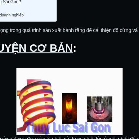
c Sài Gòn?
 doanh nghiệp
ng trong quá trình sản xuất bánh răng để cải thiện độ cứng và
LUYỆN CƠ BẢN
:
ường được đưa vào lò nhiệt và được nhiệt lên ở một nhiệt độ cụ