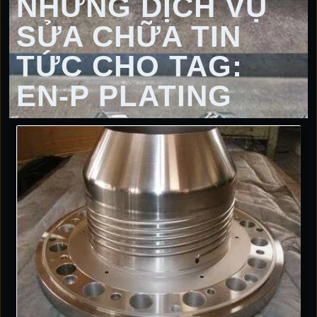
NHỮNG DỊCH VỤ
SỬA CHỮA TIN
TỨC CHO TAG:
EN-P PLATING