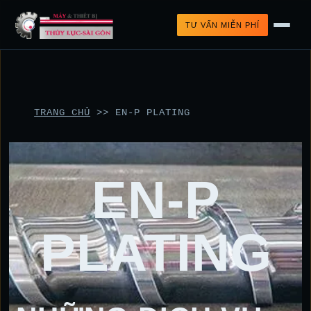
TƯ VẤN MIỄN PHÍ
TRANG CHỦ
>>
EN-P PLATING
EN-P
PLATING