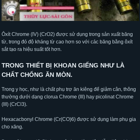
Ôxít Chrome (IV) (CrO2) được sử dụng trong sản xuất băng
từ, trong đó độ kháng từ cao hơn so với các băng bằng ôxít
sắt tạo ra hiệu suất tốt hơn.
TRONG THIẾT BỊ KHOAN GIẾNG NHƯ LÀ
CHẤT CHỐNG ĂN MÒN.
Trong y học, như là chất phụ trợ ăn kiêng để giảm cân, thông
thường dưới dạng clorua Chrome (III) hay picolinat Chrome
(III) (CrCl3).
Hexacacbonyl Chrome (Cr(CO)6) được sử dụng làm phụ gia
cho xăng.