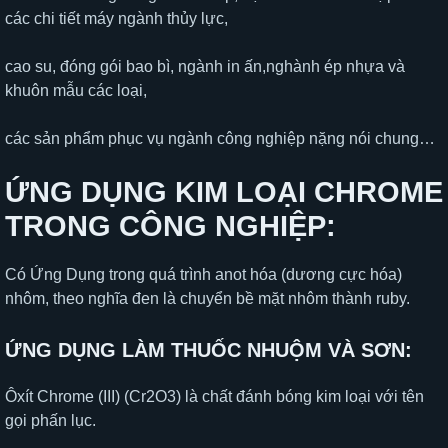
các chi tiết máy ngành thủy lực,
cao su, đóng gói bao bì, ngành in ấn,nghành ép nhựa và
khuôn mẫu các loại,
các sản phẩm phục vụ ngành công nghiệp nặng nói chung…
ỨNG DỤNG KIM LOẠI CHROME
TRONG CÔNG NGHIỆP:
Có Ứng Dụng trong quá trình anot hóa (dương cực hóa)
nhôm, theo nghĩa đen là chuyển bề mặt nhôm thành ruby.
ỨNG DỤNG LÀM THUỐC NHUỘM VÀ SƠN:
Ôxít Chrome (III) (Cr2O3) là chất đánh bóng kim loại với tên
gọi phấn lục.