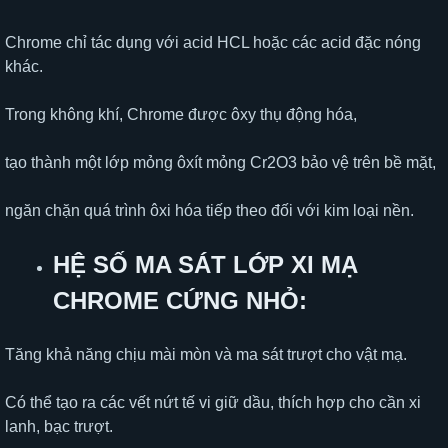
Chrome chỉ tác dụng với acid HCL hoặc các acid đặc nóng
khác.
Trong không khí, Chrome được ôxy thụ động hóa,
tạo thành một lớp mỏng ôxít mỏng Cr2O3 bảo vệ trên bề mặt,
ngăn chặn quá trình ôxi hóa tiếp theo đối với kim loại nền.
HỆ SỐ MA SÁT LỚP XI MẠ
CHROME CỨNG NHỎ:
Tăng khả năng chịu mài mòn và ma sát trượt cho vật mạ.
Có thể tạo ra các vết nứt tế vi giữ dầu, thích hợp cho cần xi
lanh, bạc trượt.