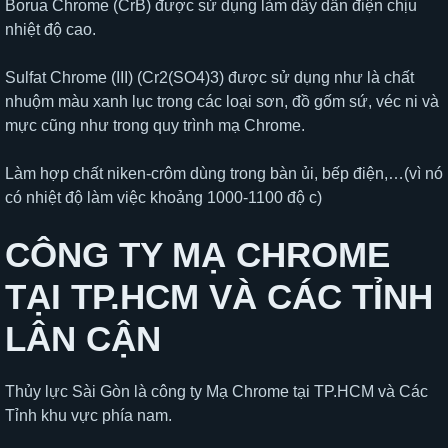
Borua Chrome (CrB) được sử dụng làm dây dẫn điện chịu
nhiệt độ cao.
Sulfat Chrome (III) (Cr2(SO4)3) được sử dụng như là chất
nhuộm màu xanh lục trong các loại sơn, đồ gốm sứ, véc ni và
mực cũng như trong quy trình mạ Chrome.
Làm hợp chất niken-crôm dùng trong bàn ủi, bếp điện,…(vì nó
có nhiệt độ làm việc khoảng 1000-1100 độ c)
CÔNG TY MẠ CHROME
TẠI TP.HCM VÀ CÁC TỈNH
LÂN CẬN
Thủy lực Sài Gòn là công ty Mạ Chrome tại TP.HCM và Các
Tỉnh khu vực phía nam.