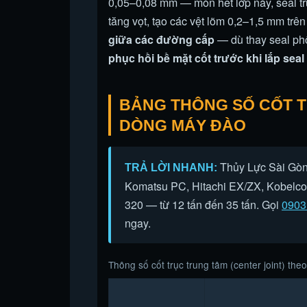
0,05–0,08 mm — mòn hết lớp này, seal tr
tăng vọt, tạo các vệt lõm 0,2–1,5 mm trê
giữa các đường cấp
— dù thay seal ph
phục hồi bề mặt cốt trước khi lắp seal
BẢNG THÔNG SỐ CỐT 
DÒNG MÁY ĐÀO
Thủy Lực Sài Gòn 
TRẢ LỜI NHANH:
Komatsu PC, Hitachi EX/ZX, Kobelco 
320 — từ 12 tấn đến 35 tấn. Gọi
0903
ngay.
Thông số cốt trục trung tâm (center joint) th