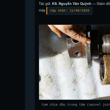
Tác giả:
KS. Nguyễn Văn Quỳnh
— Giám đốc 
máy
Cập nhật: 11/06/2026
Cụm chia dầu trung tâm (swivel joi