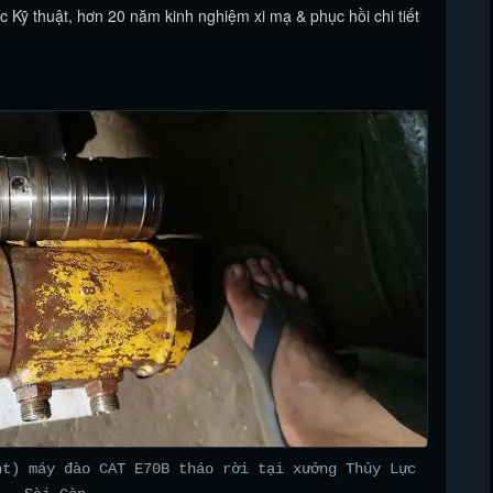
Kỹ thuật, hơn 20 năm kinh nghiệm xi mạ & phục hồi chi tiết
nt) máy đào CAT E70B tháo rời tại xưởng Thủy Lực