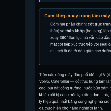
Cụm khớp xoay trung tâm máy đà
Gồm hai phần chính:
cốt trục tru
thân) và
thân khớp
(housing) lắp 
xoay 360° liên tục mà vẫn cấp dầu 
mặt cốt tiếp xúc trực tiếp với sea
milimét là đã rò dầu giữa các đườn
Trên các dòng máy đào phổ biến tại Việ
Volvo, Caterpillar — cốt trục trung tâm l
cao, bụi đất công trường, nước bùn xâm 
khiến cốt bị cào xước tạo rãnh dọc — d
lý hiệu quả nhất bằng công nghệ mạ cro
đã thực hiện cho hàng nghìn xi lanh.