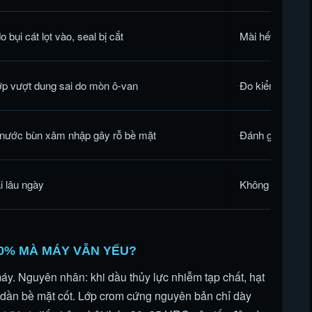
bụi cát lọt vào, seal bị cắt
Mài hết vết xướ
ớp vượt dung sai do mòn ô-van
Đo kiểm, mạ bù 
 nước bùn xâm nhập gây rỗ bề mặt
Đánh giá độ rỗ;
i lâu ngày
Không nên mạ p
00% MÀ MÁY VẪN YẾU?
áy. Nguyên nhân: khi dầu thủy lực nhiễm tạp chất, hạt
 dần bề mặt cốt. Lớp crom cứng nguyên bản chỉ dày