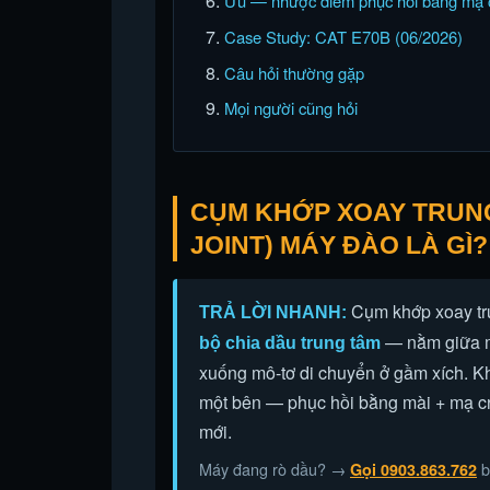
Ưu — nhược điểm phục hồi bằng mạ
Case Study: CAT E70B (06/2026)
Câu hỏi thường gặp
Mọi người cũng hỏi
CỤM KHỚP XOAY TRUNG 
JOINT) MÁY ĐÀO LÀ GÌ?
Cụm khớp xoay tr
TRẢ LỜI NHANH:
— nằm giữa m
bộ chia dầu trung tâm
xuống mô-tơ di chuyển ở gầm xích. Kh
một bên — phục hồi bằng mài + mạ cr
mới.
Máy đang rò dầu? →
b
Gọi 0903.863.762