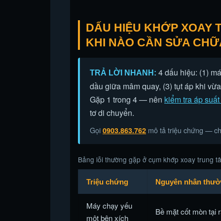
DẤU HIỆU KHỚP XOAY 
KHI NÀO CẦN SỬA CHỮ
4 dấu hiệu: (1) má
TRẢ LỜI NHANH:
dầu giữa mâm quay, (3) tụt áp khi vừa
Gặp 1 trong 4 — nên
kiểm tra áp suất
tơ di chuyển.
Gọi
mô tả triệu chứng — chú
0903.863.762
Bảng lỗi thường gặp ở cụm khớp xoay trung
Triệu chứng
Nguyên nhân thườ
Máy chạy yếu
Bề mặt cốt mòn tại 
một bên xích