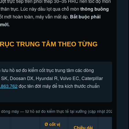
ượt trực tiếp trên phôi thép 30–35 HRC nên tốc độ mòn
n thân trục. Lúc này dầu lọt qua chỗ mòn
thông buồng
ốt mới hoàn toàn, máy vẫn mất áp.
Bắt buộc phải
 mới.
TRỤC TRUNG TÂM THEO TỪNG
lưu hồ sơ đo kiểm cốt trục trung tâm các dòng
SK, Doosan DX, Hyundai R, Volvo EC, Caterpillar
.863.762
đọc tên đời máy để tra kích thước chuẩn
eo dòng máy — từ hồ sơ đo kiểm thực tế tại xưởng (cập nhật 2026)
Ø cốt vị
Chiều dài