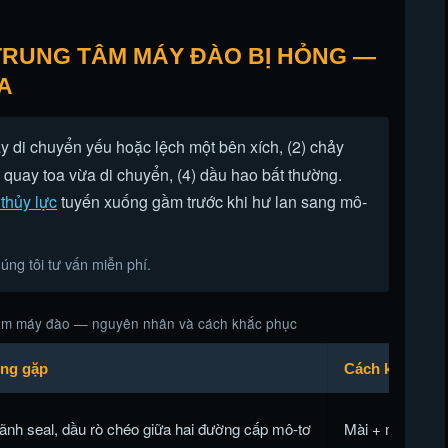
TRUNG TÂM MÁY ĐÀO BỊ HỎNG —
A
y di chuyển yếu hoặc lệch một bên xích, (2) chảy
 quay toa vừa di chuyển, (4) dầu hao bất thường.
 thủy lực
tuyến xuống gầm trước khi hư lan sang mô-
ng tôi tư vấn miễn phí.
 tâm máy đào — nguyên nhân và cách khắc phục
ng gặp
Cách khắc phụ
rãnh seal, dầu rò chéo giữa hai đường cấp mô-tơ
Mài + mạ crom c