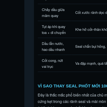
Chảy dầu giữa
Cốt xước rãnh dọc do 
mâm quay
Tụt áp khi quay
Khe hở cốt–thân kh
toa + di chuyển
Dầu lẫn nước,
Seal chắn bụi hỏng,
hao dầu nhanh
Cốt cong, nứt
Va đập mạnh, quá tả
vai trục
VÌ SAO THAY SEAL PHỐT MỚI 1
Đây là thắc mắc phổ biến nhất của chủ m
cứng kẹt trong các rãnh seal và mài mòn