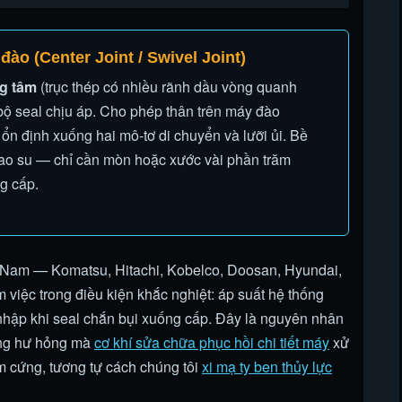
o (Center Joint / Swivel Joint)
ng tâm
(trục thép có nhiều rãnh dầu vòng quanh
bộ seal chịu áp. Cho phép thân trên máy đào
ổn định xuống hai mô-tơ di chuyển và lưỡi ủi. Bề
l cao su — chỉ cần mòn hoặc xước vài phần trăm
g cấp.
t Nam — Komatsu, Hitachi, Kobelco, Doosan, Hyundai,
àm việc trong điều kiện khắc nghiệt: áp suất hệ thống
nhập khi seal chắn bụi xuống cấp. Đây là nguyên nhân
ạng hư hỏng mà
cơ khí sửa chữa phục hồi chi tiết máy
xử
m cứng, tương tự cách chúng tôi
xi mạ ty ben thủy lực