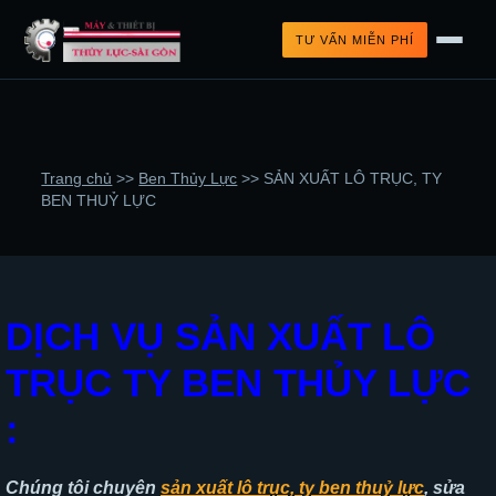
TƯ VẤN MIỄN PHÍ
Trang chủ
>>
Ben Thủy Lực
>>
SẢN XUẤT LÔ TRỤC, TY
BEN THUỶ LỰC
DỊCH VỤ SẢN XUẤT LÔ
TRỤC TY BEN THỦY LỰC
:
Chúng tôi chuyên
sản xuất lô trục, ty ben thuỷ lực
, sửa