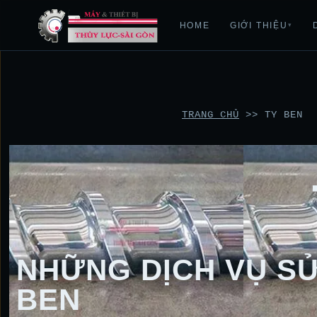
HOME
GIỚI THIỆU
▾
TRANG CHỦ
>>
TY BEN
NHỮNG DỊCH VỤ SỬ
BEN