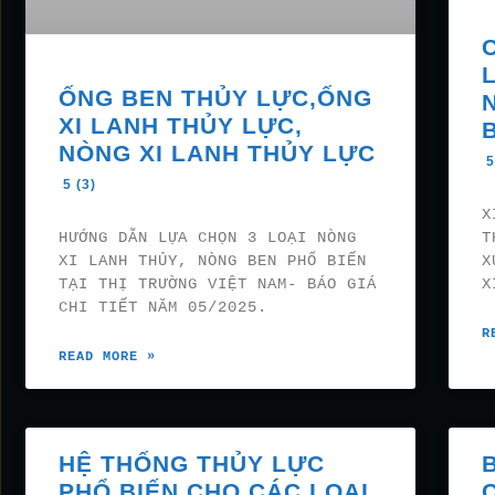
ỐNG BEN THỦY LỰC,ỐNG
XI LANH THỦY LỰC,
NÒNG XI LANH THỦY LỰC
5
5 (3)
X
HƯỚNG DẪN LỰA CHỌN 3 LOẠI NÒNG
T
XI LANH THỦY, NÒNG BEN PHỔ BIẾN
X
TẠI THỊ TRƯỜNG VIỆT NAM- BÁO GIÁ
X
CHI TIẾT NĂM 05/2025.
R
READ MORE »
HỆ THỐNG THỦY LỰC
PHỔ BIẾN CHO CÁC LOẠI