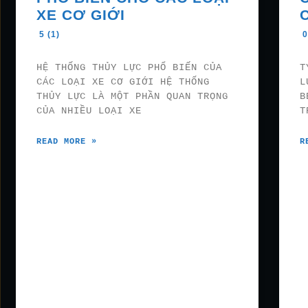
XE CƠ GIỚI
5 (1)
0
HỆ THỐNG THỦY LỰC PHỔ BIẾN CỦA
T
CÁC LOẠI XE CƠ GIỚI HỆ THỐNG
L
THỦY LỰC LÀ MỘT PHẦN QUAN TRỌNG
B
CỦA NHIỀU LOẠI XE
T
READ MORE »
R