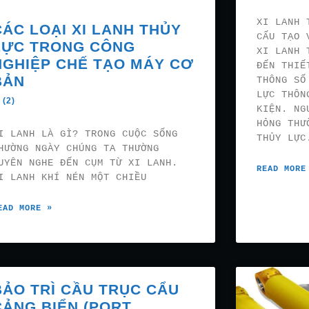
XI LANH 
CÁC LOẠI XI LANH THỦY
CẤU TẠO 
LỰC TRONG CÔNG
XI LANH 
NGHIỆP CHẾ TẠO MÁY CƠ
ĐẾN THIẾ
BẢN
THÔNG SỐ
LỰC THÔN
 (2)
KIỆN. NG
HỎNG THƯ
I LANH LÀ GÌ? TRONG CUỘC SỐNG
THỦY LỰC
HƯỜNG NGÀY CHÚNG TA THƯỜNG
UYÊN NGHE ĐẾN CỤM TỪ XI LANH.
READ MORE
I LANH KHÍ NÉN MỘT CHIỀU
EAD MORE »
BẢO TRÌ CẦU TRỤC CẨU
CẢNG BIỂN (PORT