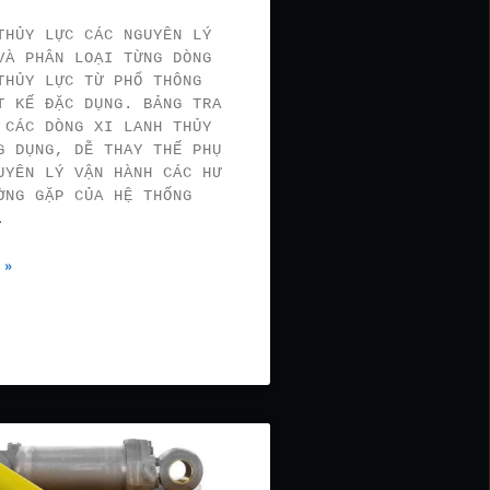
THỦY LỰC CÁC NGUYÊN LÝ
VÀ PHÂN LOẠI TỪNG DÒNG
THỦY LỰC TỪ PHỔ THÔNG
T KẾ ĐẶC DỤNG. BẢNG TRA
 CÁC DÒNG XI LANH THỦY
G DỤNG, DỄ THAY THẾ PHỤ
UYÊN LÝ VẬN HÀNH CÁC HƯ
ỜNG GẶP CỦA HỆ THỐNG
.
 »