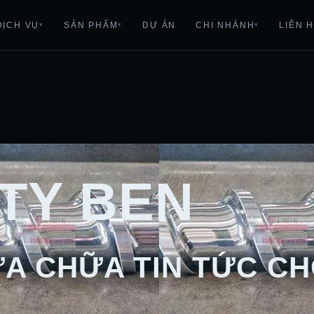
DỊCH VỤ
SẢN PHẨM
DỰ ÁN
CHI NHÁNH
LIÊN 
▾
▾
▾
TY BEN
A CHỮA TIN TỨC CH