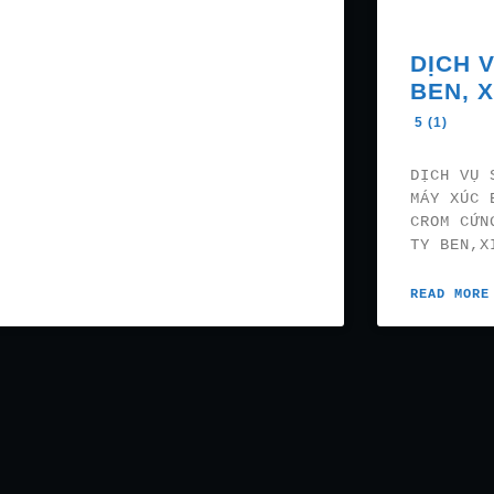
DỊCH 
BEN, 
5 (1)
DỊCH VỤ 
MÁY XÚC 
CROM CỨN
TY BEN,X
READ MORE