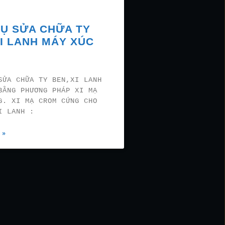
VỤ SỬA CHỮA TY
XI LANH MÁY XÚC
SỬA CHỮA TY BEN,XI LANH
BẰNG PHƯƠNG PHÁP XI MẠ
G. XI MẠ CROM CỨNG CHO
I LANH :
 »