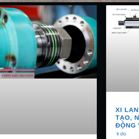
XI LA
TẠO, 
ĐỘNG 
5 (5)