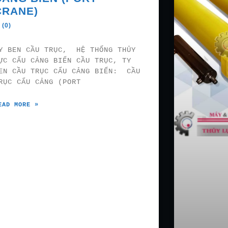
CRANE)
 (0)
Y BEN CẦU TRỤC, HỆ THỐNG THỦY
ỰC CẨU CẢNG BIỂN CẦU TRỤC, TY
EN CẦU TRỤC CẨU CẢNG BIỂN: CẦU
RỤC CẨU CẢNG (PORT
EAD MORE »