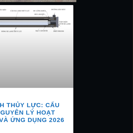
NH THỦY LỰC: CẤU
NGUYÊN LÝ HOẠT
VÀ ỨNG DỤNG 2026