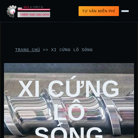
TƯ VẤN MIỄN PHÍ
TRANG CHỦ
>>
XI CỨNG LÔ SÓNG
XI CỨNG
LÔ
SÓNG