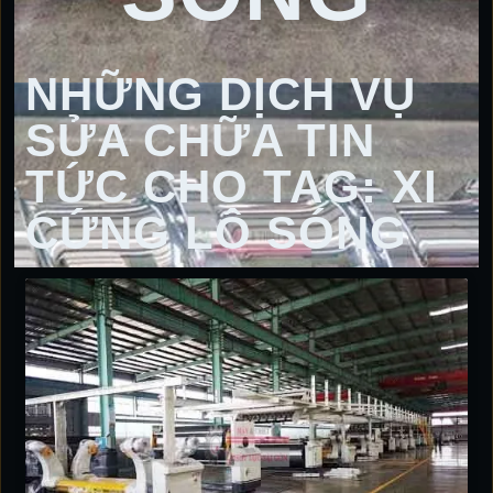
NHỮNG DỊCH VỤ
SỬA CHỮA TIN
TỨC CHO TAG: XI
CỨNG LÔ SÓNG