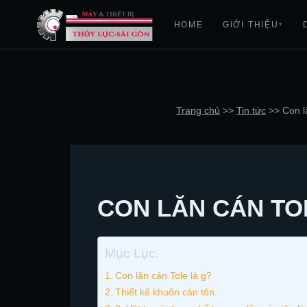
HOME
GIỚI THIỆU
▾
Trang chủ
>>
Tin tức
>>
Con l
CON LĂN CÁN TO
Mục Lục.
Con lăn cán Tole là g?
Thiết kế khuôn cán tôn.