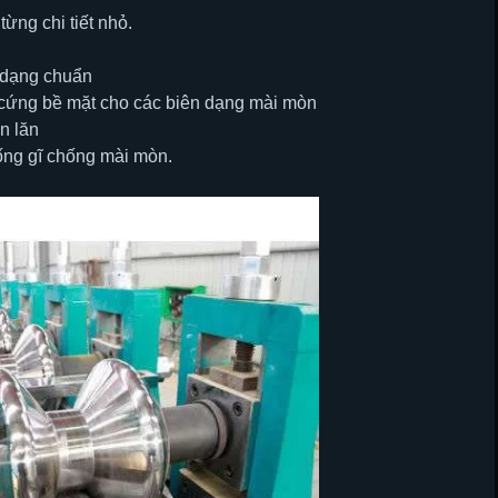
từng chi tiết nhỏ.
 dạng chuẩn
ộ cứng bề mặt cho các biên dạng mài mòn
on lăn
ng gĩ chống mài mòn.