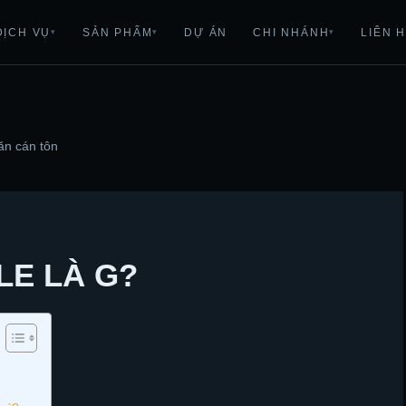
DỊCH VỤ
SẢN PHẨM
DỰ ÁN
CHI NHÁNH
LIÊN 
▾
▾
▾
ăn cán tôn
LE LÀ G?