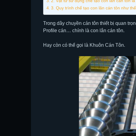
2. Vật tư sử dụng chế tạo con lăn cán tôn là
3. Quy trình chế tạo con lăn cán tôn như th
Trong dây chuyền cán tôn thiết bị quan trọn
Profile cán… chính là con lắn cán tôn.
Hay còn có thể gọi là Khuôn Cán Tôn.