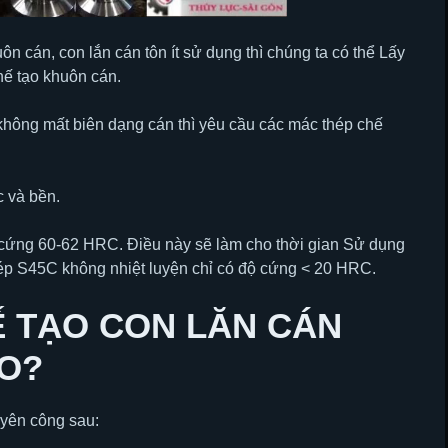
ôn cán, con lắn cán tôn ít sử dụng thì chúng ta có thể Lấy
ế tạo khuôn cán.
 không mất biên dạng cán thì yêu cầu các mác thép chế
 và bền.
ộ cứng 60-62 HRC. Điều này sẽ làm cho thời gian Sử dụng
hép S45C không nhiệt luyện chỉ có độ cứng < 20 HRC.
Ế TẠO CON LĂN CÁN
O?
yên công sau: